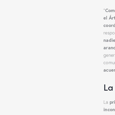
Com
“
el Ár
coord
respo
nadi
aran
gener
comun
acuer
La
pr
La
inco