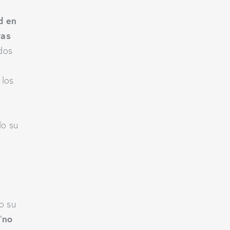
d en
ras
dos
 los
n
o su
o su
no
“