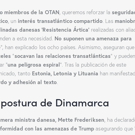
o miembros de la OTAN
segurida
, queremos reforzar la
tico
interés transatlántico compartido
maniob
, un
. Las
inadas danesas ‘Resistencia Ártica’
realizadas con alia
No suponen una amenaza para
nden a esta necesidad.
e
”, han explicado los ocho países. Asimismo, aseguran que
celes
socavan las relaciones transatlánticas
“
” y puede
una peligrosa espiral
ar “
”. Tras la publicación de este
Estonia, Letonia y Lituania
icado, tanto
han manifestad
do y adhesión al texto
.
 postura de Dinamarca
imera ministra danesa, Mette Frederiksen
, ha declarad
nformidad con las amenazas de Trump
asegurando que 