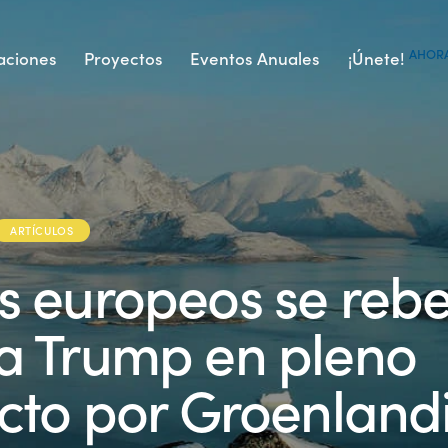
AHOR
aciones
Proyectos
Eventos Anuales
¡Únete!
ARTÍCULOS
s europeos se reb
a Trump en pleno
icto por Groenland