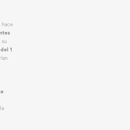
s
hace
entes
 su
 del 1
rían
na
la