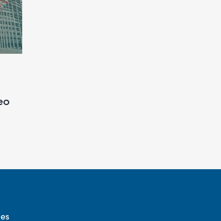
eo
des