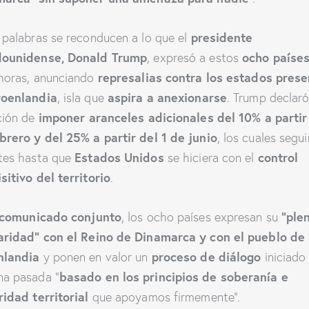
presidente
 palabras se reconducen a lo que el
dounidense, Donald Trump
ocho paíse
, expresó a estos
represalias contra los estados pres
horas, anunciando
roenlandia
aspira a anexionarse
, isla que
. Trump declaró
imponer aranceles adicionales del 10% a partir
ción de
brero y del 25% a partir del 1 de junio
, los cuales segui
Estados Unidos
control
tes hasta que
se hiciera con el
sitivo del territorio
.
comunicado conjunto
“ple
, los ocho países expresan su
aridad” con el Reino de Dinamarca y con el pueblo de
nlandia
proceso de diálogo
y ponen en valor un
iniciado 
basado en los principios de soberanía e
a pasada “
ridad territorial
que apoyamos firmemente”.