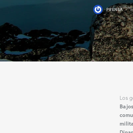
PRENSA
e
Los g
Bajos
comu
milit
Dina