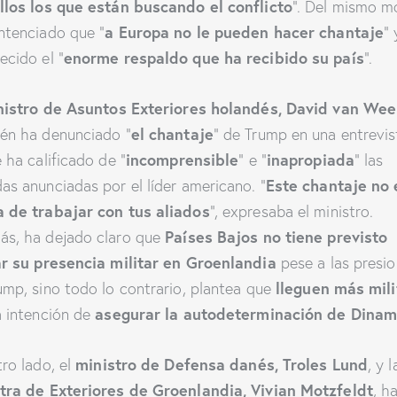
llos los que están buscando el conflicto
”. Del mismo m
a Europa no le pueden hacer chantaje
ntenciado que “
” 
enorme respaldo que ha recibido su país
ecido el “
”.
nistro de Asuntos Exteriores holandés, David van Wee
el chantaje
én ha denunciado “
” de Trump en una entrevis
incomprensible
inapropiada
e ha calificado de “
” e “
” las
Este chantaje no 
as anunciadas por el líder americano. “
 de trabajar con tus aliados
”, expresaba el ministro.
Países Bajos no tiene previsto
s, ha dejado claro que
ar su presencia militar en Groenlandia
pese a las presi
lleguen más mili
ump, sino todo lo contrario, plantea que
asegurar la autodeterminación de Dina
a intención de
ministro de Defensa danés, Troles Lund
tro lado, el
, y l
tra de Exteriores de Groenlandia, Vivian Motzfeldt
, h