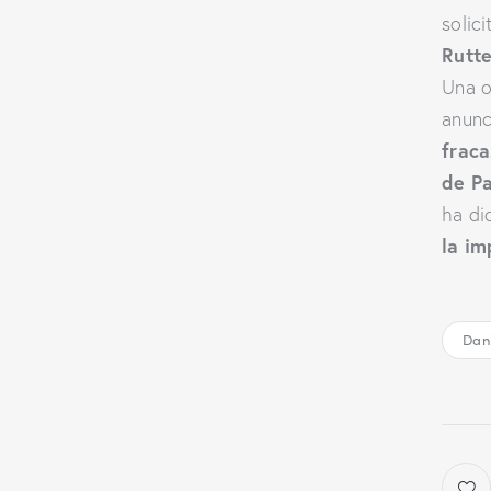
solic
Rutt
Una o
anunc
fraca
de Pa
ha di
la im
Dani