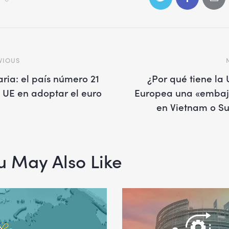
VIOUS
ria: el país número 21
¿Por qué tiene la
a UE en adoptar el euro
Europea una «emba
en Vietnam o S
u May Also Like