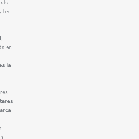
odo,
y ha
l
,
ta en
es la
ones
tares
marca
.
a
an