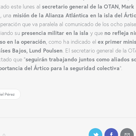
secretario general de la OTAN, Mark
itado este lunes al
e
misión de la Alianza Atlántica en la isla del Árti
, una
peración que va paralela al comunicado de los ocho país
presencia militar en la isla
no refleja n
iando su
y que
so en la operación
ex primer mini
, como ha indicado el
íses Bajos, Lund Poulsen
. El secretario general de la O
seguirán trabajando juntos como aliados s
ctado que “
portancia del Ártico para la seguridad colectiva
”.
el Pérez
0