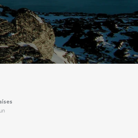
aíses
un