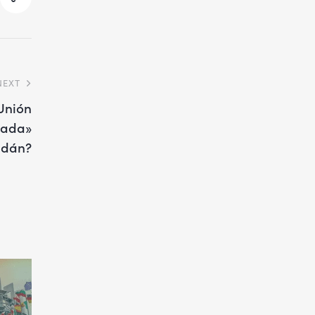
NEXT
 Unión
jada»
udán?