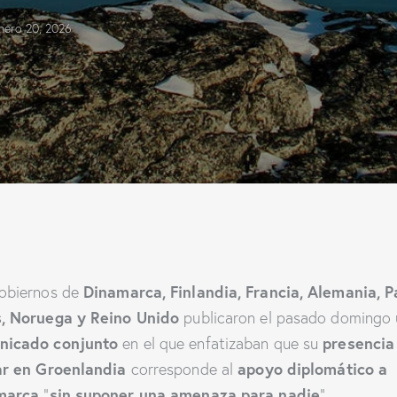
nero 20, 2026
Dinamarca, Finlandia, Francia, Alemania, P
obiernos de
, Noruega y Reino Unido
publicaron el pasado domingo 
nicado conjunto
presencia
en el que enfatizaban que su
ar en Groenlandia
apoyo diplomático a
corresponde al
marca
sin suponer una amenaza para nadie
“
”.