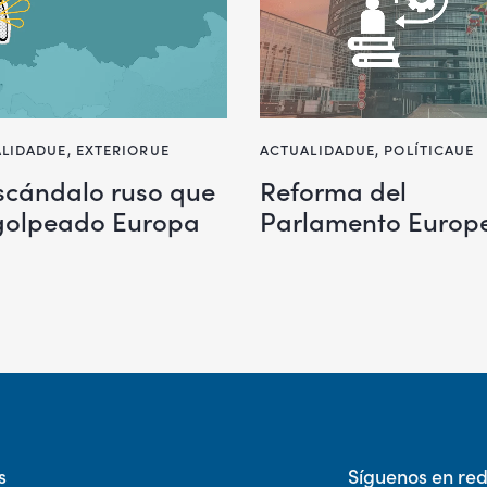
LIDADUE
,
EXTERIORUE
ACTUALIDADUE
,
POLÍTICAUE
escándalo ruso que
Reforma del
golpeado Europa
Parlamento Europ
s
Síguenos en re