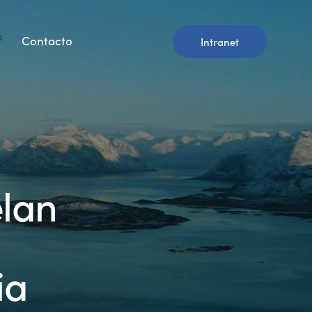
A
Contacto
Intranet
elan
ia