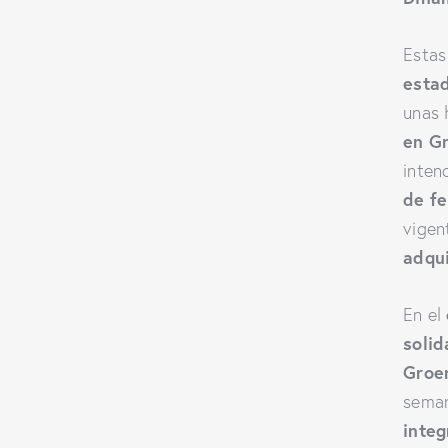
Estas
esta
unas 
en G
inten
de fe
vigen
adqui
En el
solid
Groe
seman
integ