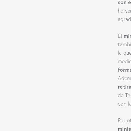
son e
ha se
agrad
mi
El
tambi
la qu
medid
forma
Ademá
retir
de Tr
con l
Por o
minis