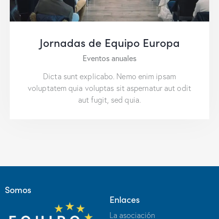
Jornadas de Equipo Europa
Eventos anuales
Dicta sunt explicabo. Nemo enim ipsam
voluptatem quia voluptas sit aspernatur aut odit
aut fugit, sed quia.
Somos
Enlaces
La asociación