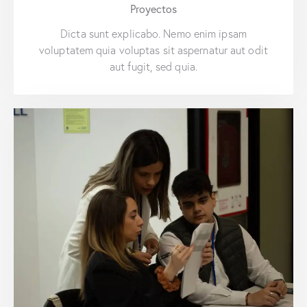
Proyectos
Dicta sunt explicabo. Nemo enim ipsam
voluptatem quia voluptas sit aspernatur aut odit
aut fugit, sed quia.