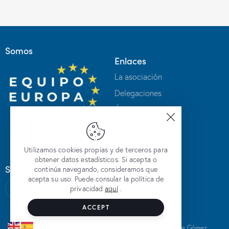
Somos
Enlaces
La asociación
Delegaciones
Únete
Intranet
Contacto
Utilizamos cookies propias y de terceros para
obtener datos estadísticos. Si acepta o
Síguenos en redes
continúa navegando, consideramos que
acepta su uso. Puede consular la política de
privacidad
aquí
.
ACCEPT
© 2024, Equipo Europa.
By
Aitor Ugarte Gómez
.