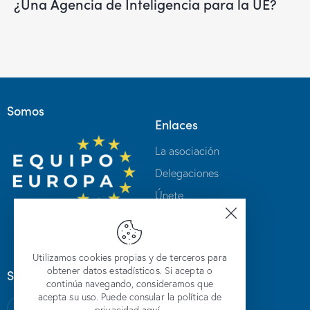
¿Una Agencia de Inteligencia para la UE?
Somos
Enlaces
La asociación
Delegaciones
Únete
Intranet
Contacto
Utilizamos cookies propias y de terceros para
obtener datos estadísticos. Si acepta o
Síguenos en redes
continúa navegando, consideramos que
acepta su uso. Puede consular la política de